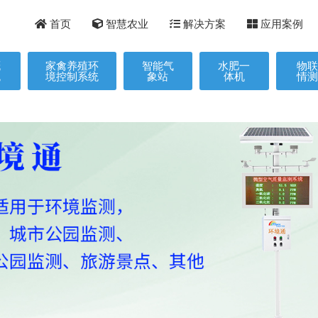
首页
智慧农业
解决方案
应用案例
溉
家禽养殖环
智能气
水肥一
物
统
境控制系统
象站
体机
情