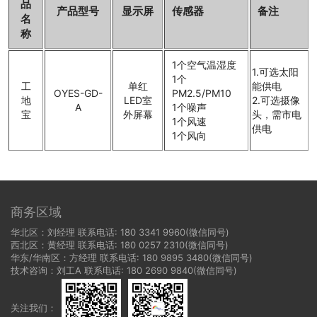
品
产品型号
显示屏
传感器
备注
名
称
1个空气温湿度
1.可选太阳
1个
工
单红
能供电
OYES-GD-
PM2.5/PM10
地
LED室
2.可选摄像
A
1个噪声
宝
外屏幕
头，需市电
1个风速
供电
1个风向
商务区域
华北区：刘经理 联系电话: 180 3341 9960(微信同号)
西北区：黄经理 联系电话: 180 0257 2310(微信同号)
华东/华南区：方经理 联系电话: 180 9895 3480(微信同号)
技术咨询：刘工A 联系电话: 180 2690 9840(微信同号)
关注我们：